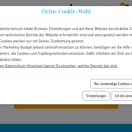
0
+49 (0) 8386 - 96 01 56
Deine Cookie-Wahl
Toggle Dropdown
Vermietung
Ferienregionen
ebsite benutzt lokale Browser Einstellungen und auf diese Website beschränkte C
 den technischen Betrieb der Website erforderlich sind und stets gesetzt werden 
Cookies werden nur mit Deiner Zustimmung gesetzt.
r Marketing-Budget jedoch sinnvoll einsetzen zu können, benötigen wir die Hilfe 
bietern, die Cookies und Trackingmethoden einsetzen. Dafür möchten wir Dich um 
ändnis bitten.
nd gliedert sich in Thalkirchdorf, Wiedemannsdorf, Salmas und 
ren Datenschutz-Hinweisen kannst Du einsehen, welche Dienste das sind.
Nur notwendige Cookies 
Einstellungen
Ich bin ein
Finden Sie jetzt eine passende Unterkunft!